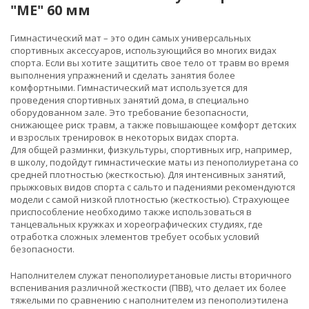
"ME" 60 мм
Гимнастический мат – это один самых универсальных
спортивных аксессуаров, использующийся во многих видах
спорта. Если вы хотите защитить свое тело от травм во время
выполнения упражнений и сделать занятия более
комфортными. Гимнастический мат используется для
проведения спортивных занятий дома, в специально
оборудованном зале. Это требование безопасности,
снижающее риск травм, а также повышающее комфорт детских
и взрослых тренировок в некоторых видах спорта.
Для общей разминки, физкультуры, спортивных игр, например,
в школу, подойдут гимнастические маты из пенополиуретана со
средней плотностью (жесткостью). Для интенсивных занятий,
прыжковых видов спорта с сальто и падениями рекомендуются
модели с самой низкой плотностью (жесткостью). Страхующее
приспособление необходимо также использоваться в
танцевальных кружках и хореографических студиях, где
отработка сложных элементов требует особых условий
безопасности.
Наполнителем служат пенополиуретановые листы вторичного
вспенивания различной жесткости (ПВВ), что делает их более
тяжелыми по сравнению с наполнителем из пенополиэтилена