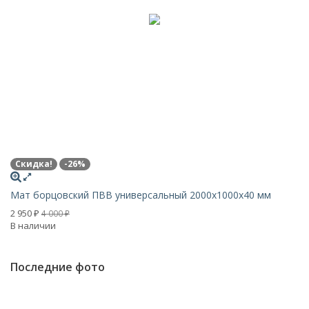
Скидка!
-26%
Бо
Мат борцовский ПВВ универсальный 2000х1000х40 мм
о
Н
2 950
4 000
₽
₽
В наличии
Последние фото