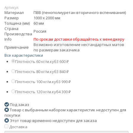
Артикул:
Материал
ПВВ (пенополиуретан вторичного вспенивания)
Размер
1000 x 2000 мм
Толщина (мм)
60 мм
Страна
Россия
Производства
Info
По срокам доставки обращайтесь к менеджеру
Возможно изготовление нестандартных матов
Примечание
по размерам заказчика
Все характеристики
Плотность 60 кг/м.куб
3 600
₽
Плотность 80 кг/м.куб
3 840
₽
Плотность 100 кг/м.куб
3 990
₽
Плотность 120 кг/м.куб
4 300
₽
Под заказ
Товар с выбранным набором характеристик недоступен для
покупки
Этот товар временно недоступен для заказа
Доставка