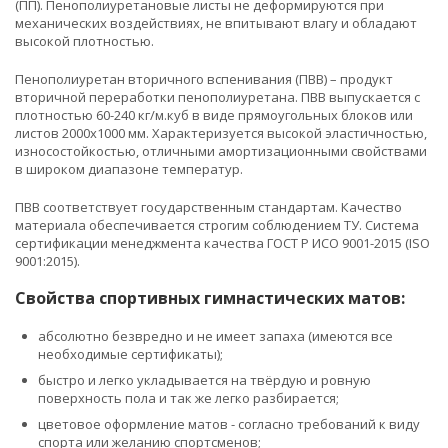
(ПП). Пенополиуретановые листы не деформируются при
механических воздействиях, не впитывают влагу и обладают
высокой плотностью.
Пенополиуретан вторичного вспенивания (ПВВ) – продукт
вторичной переработки пенополиуретана. ПВВ выпускается с
плотностью 60-240 кг/м.куб в виде прямоугольных блоков или
листов 2000х1000 мм. Характеризуется высокой эластичностью,
износостойкостью, отличными амортизационными свойствами
в широком диапазоне температур.
ПВВ соответствует государственным стандартам. Качество
материала обеспечивается строгим соблюдением ТУ. Система
сертификации менеджмента качества ГОСТ Р ИСО 9001-2015 (ISO
9001:2015).
Свойства спортивных гимнастических матов:
абсолютно безвредно и не имеет запаха (имеются все
необходимые сертификаты);
быстро и легко укладывается на твёрдую и ровную
поверхность пола и так же легко разбирается;
цветовое оформление матов - согласно требований к виду
спорта или желанию спортсменов;